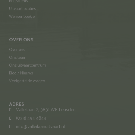
Begrafenis
Uitvaartlocaties
Wensenboekje
OVER ONS
Over ons
Ons team
Ons uitvaartcentrum
Blog / Nieuws
Veelgestelde vragen
ADRES
Valleilaan 2, 3831 WE Leusden
(033) 494 4844
info@valleilaanuitvaart.nl