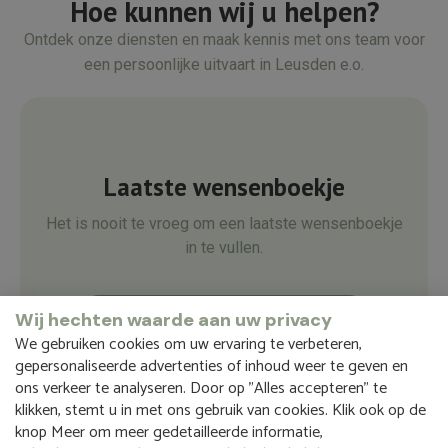
Hoe kunnen wij u helpen?
Ontdek onze diensten en maak kennis met ons team voor
een persoonlijke uitvaart in Leusden e.o.
Laatste wensenboekje
Het is nooit te vroeg om een laatste wensenboekje
in te vullen.
Vraag een laatste wensenboekje aan
Wij hechten waarde aan uw privacy
We gebruiken cookies om uw ervaring te verbeteren,
gepersonaliseerde advertenties of inhoud weer te geven en
ons verkeer te analyseren. Door op "Alles accepteren" te
klikken, stemt u in met ons gebruik van cookies. Klik ook op de
knop Meer om meer gedetailleerde informatie,