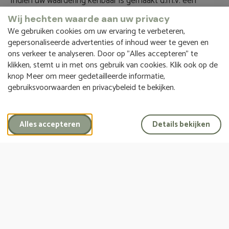
Indien uw waardering kenbaar is gemaakt d.m.v. een
beoordeling van het cijfer waarbij 0 = slecht en 10 = zeer
Wij hechten waarde aan uw privacy
goed, zouden wij deze graag willen plaatsen als een
We gebruiken cookies om uw ervaring te verbeteren,
recensie op onze website. Wij vermelden naast het aantal
gepersonaliseerde advertenties of inhoud weer te geven en
sterren (staat voor het cijfer) alleen uw initialen en
ons verkeer te analyseren. Door op "Alles accepteren" te
woonplaats.
klikken, stemt u in met ons gebruik van cookies. Klik ook op de
knop Meer om meer gedetailleerde informatie,
Als waardering voor de door u genomen moeite, maken
gebruiksvoorwaarden en privacybeleid te bekijken.
wij als dank
€ 10,-
over aan het goede doel
CliniClowns
.
Alles accepteren
Details bekijken
Hoe kunnen wij u helpen?
Ontdek onze diensten en maak kennis met ons team voor
een persoonlijke uitvaart in Leusden e.o.