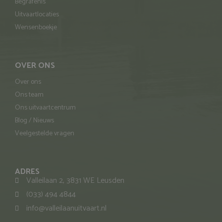
Begrafenis
Uitvaartlocaties
Wensenboekje
OVER ONS
Over ons
Ons team
Ons uitvaartcentrum
Blog / Nieuws
Veelgestelde vragen
ADRES
Valleilaan 2, 3831 WE Leusden
(033) 494 4844
info@valleilaanuitvaart.nl