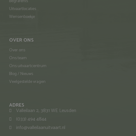
Begrafenis
Uitvaartlocaties
Wensenboekje
OVER ONS
Over ons
Ons team
Ons uitvaartcentrum
Blog / Nieuws
Veelgestelde vragen
ADRES
Valleilaan 2, 3831 WE Leusden
(033) 494 4844
info@valleilaanuitvaart.nl