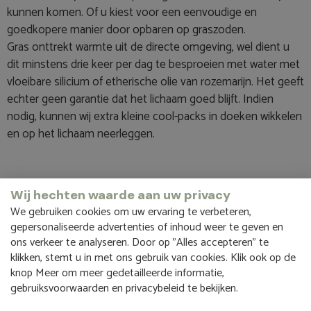
kunnen komen. Of u kiest voor een eenvoudige en
goedkopere manier door opbaren op graszoden.
Gras onttrekt warmte uit de directe omgeving, wel dient u
dit minstens drie keer per dag te besproeien met water met
vloeibare silicium of etherische olie van rozemarijn. Het geeft
echter geen garantie dat het lichaam goed blijft. Indien
nodig, kunnen wij extra kleine cool-packs in doeken wikkelen
en op het lichaam neerleggen.
Thanatopraxie
Wij hechten waarde aan uw privacy
We gebruiken cookies om uw ervaring te verbeteren,
Ook is het mogelijk het lichaam te behandelen door middel
gepersonaliseerde advertenties of inhoud weer te geven en
ons verkeer te analyseren. Door op "Alles accepteren" te
van thanatopraxie. Deze behandeling wordt alleen gedaan
klikken, stemt u in met ons gebruik van cookies. Klik ook op de
door een hiervoor opgeleide persoon. De thanatopractor
knop Meer om meer gedetailleerde informatie,
vervangt het bloed door een conserverend middel. Het
gebruiksvoorwaarden en privacybeleid te bekijken.
lichaam blijft op kamertemperatuur en behoudt zijn