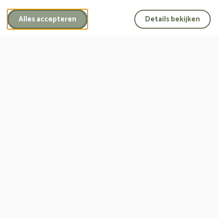
natuurlijke teint.
Alles accepteren
Details bekijken
Opbaren 24-uurkamer of uitvaartcentrum
Kiest u toch liever voor een opbaring in het uitvaartcentrum,
dan hebben wij de mogelijkheid voor het gebruik van de 24-
uurkamer. U kunt dan op elk gewenst moment van de dag
naar u dierbare toe. Toch liever gebruik maken van de
centrale koeling is ook geen probleem, wanneer u van te
voren even belt, is er altijd de mogelijkheid om bij u dierbare
te zijn.
Het beste advies in deze
Het beste advies wat wij u kunnen geven is te kiezen voor