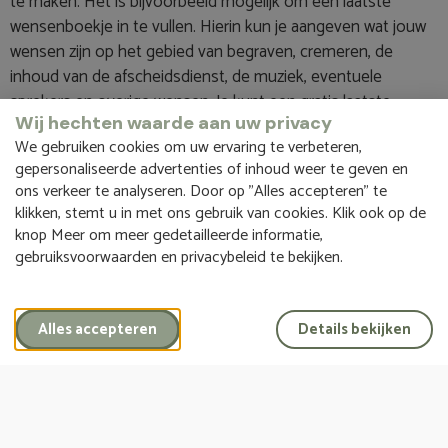
te maken. Het is bijvoorbeeld mogelijk om een laatste
wensenboekje in te vullen. Hierin kun je aangeven wat jouw
wensen zijn op het gebied van begraven, cremeren, de
inhoud van de afscheidsdienst, de muziek, eventuele
sprekers en overige wensen. Je kunt een gratis laatste
Wij hechten waarde aan uw privacy
wensenboekje
aanvragen
op de website. Onze
We gebruiken cookies om uw ervaring te verbeteren,
uitvaartbegeleiders helpen je graag.
gepersonaliseerde advertenties of inhoud weer te geven en
ons verkeer te analyseren. Door op "Alles accepteren" te
Director
14/05/2024
klikken, stemt u in met ons gebruik van cookies. Klik ook op de
knop Meer om meer gedetailleerde informatie,
gebruiksvoorwaarden en privacybeleid te bekijken.
Alles accepteren
Details bekijken
Hoe kunnen wij u helpen?
Ontdek onze diensten en maak kennis met ons team.