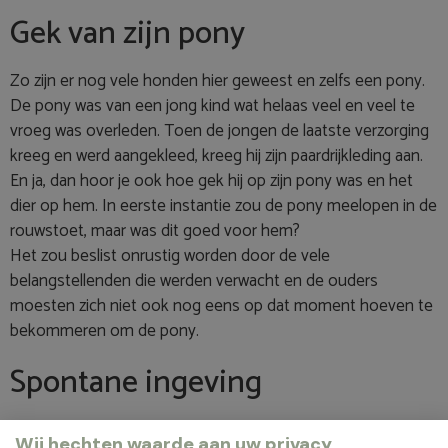
Gek van zijn pony
Zo zijn er nog vele honden hier geweest en zelfs een pony.
De pony was van een jong kind wat helaas veel en veel te
vroeg was overleden. Toen de jongen de laatste verzorging
kreeg en werd aangekleed, kreeg hij zijn paardrijkleding aan.
En ja, dan hoor je ook hoe gek hij op zijn pony was en het
dier op hem. In eerste instantie zou de pony meelopen in de
rouwstoet, maar was dit goed voor hem?
Het zou beslist onrustig worden door de vele
belangstellenden die werden verwacht en de ouders
moesten zich niet ook nog eens op dat moment hoeven te
bekommeren om de pony.
Spontane ingeving
Ik stelde voor om de pony naar het uitvaartcentrum te laten
Wij hechten waarde aan uw privacy