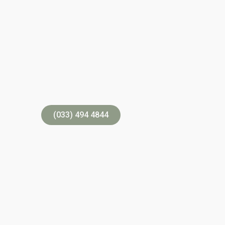
Uw uitvaart i
Voor een persoonlijk en professioneel afscheid
Bij overlijden kunt u ons 24 uur per dag bereik
(033) 494 4844