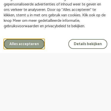
stap van het proces. Onze toewijding aan een persoonlijke
gepersonaliseerde advertenties of inhoud weer te geven en
ons verkeer te analyseren. Door op "Alles accepteren" te
benadering zorgt ervoor dat het afscheid niet alleen een
klikken, stemt u in met ons gebruik van cookies. Klik ook op de
waardige viering van het leven is, maar ook een troostende
knop Meer om meer gedetailleerde informatie,
herinnering voor degenen die achterblijven.
gebruiksvoorwaarden en privacybeleid te bekijken.
Wij koesteren het vertrouwen dat u in ons stelt en streven
ernaar om met u samen te werken aan een
Alles accepteren
Details bekijken
afscheidsceremonie die de essentie van uw dierbare op een
liefdevolle en respectvolle manier vastlegt. Laat ons u
begeleiden door deze emotionele tijd met zorg, begrip en
een persoonlijke touch.
Ons werkgebied